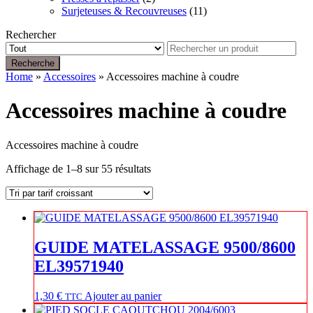
Surjeteuses & Recouvreuses
(11)
Rechercher
Recherche
Home
»
Accessoires
» Accessoires machine à coudre
Accessoires machine à coudre
Accessoires machine à coudre
Trié
Affichage de 1–8 sur 55 résultats
par
prix
croissant
GUIDE MATELASSAGE 9500/8600
EL39571940
1,30
€
Ajouter au panier
TTC