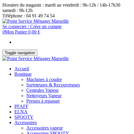
Skip
Horaires du magasin : mardi au vendredi : 9h-12h / 14h-17h30
to
samedi : 9h-12h
the
Téléphone : 04 91 49 74 54
content
Se connecter / Créer un compte
0
Mon Panier
0,00 €
Toggle navigation
Accueil
Boutique
Machines à coudre
Surjeteuses & Recouvreuses
Centrales Vapeur
Nettoyeurs Vapeur
Presses à repasser
PFAFF
ELNA
SPOOTY
Accessoires
Accessoires vapeur
Accessoires SPOOTY