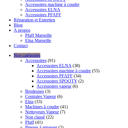
Accessoires machine à coudre
Accessoires ELNA
Accessoires PFAFF
Réparation et Entretien
Blog
A propos
Pfaff Marseille
Elna Marseille
Contact
Nos catégories
Accessoires
(91)
Accessoires ELNA
(38)
Accessoires machine à coudre
(55)
Accessoires PFAFF
(34)
Accessoires SPOOTY
(2)
Accessoires vapeur
(6)
Brodeuses
(3)
Centrales Vapeur
(6)
Elna
(33)
Machines à coudre
(41)
Nettoyeurs Vapeur
(7)
Non classé
(22)
Pfaff
(41)
Presses à repasser
(2)