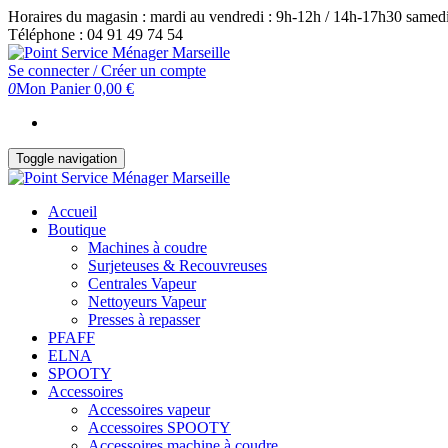
Skip
Horaires du magasin : mardi au vendredi : 9h-12h / 14h-17h30 samedi
to
Téléphone : 04 91 49 74 54
the
content
Se connecter / Créer un compte
0
Mon Panier
0,00 €
Toggle navigation
Accueil
Boutique
Machines à coudre
Surjeteuses & Recouvreuses
Centrales Vapeur
Nettoyeurs Vapeur
Presses à repasser
PFAFF
ELNA
SPOOTY
Accessoires
Accessoires vapeur
Accessoires SPOOTY
Accessoires machine à coudre