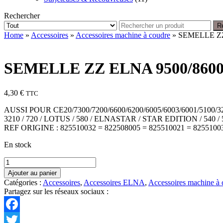
Rechercher
R
Home
»
Accessoires
»
Accessoires machine à coudre
» SEMELLE ZZ
SEMELLE ZZ ELNA 9500/8600/
4,30
€
TTC
AUSSI POUR CE20/7300/7200/6600/6200/6005/6003/6001/5100/3
3210 / 720 / LOTUS / 580 / ELNASTAR / STAR EDITION / 540 / 520
REF ORIGINE : 825510032 = 822508005 = 825510021 = 8255100
En stock
quantité
de
Ajouter au panier
SEMELLE
Catégories :
Accessoires
,
Accessoires ELNA
,
Accessoires machine à 
ZZ
Partagez sur les réseaux sociaux :
ELNA
9500/8600/8007
EL39571929
Facebook