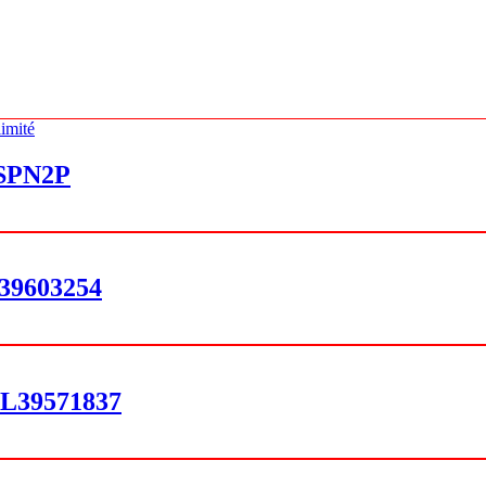
 SPN2P
39603254
L39571837