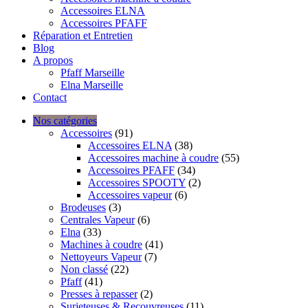
Accessoires ELNA
Accessoires PFAFF
Réparation et Entretien
Blog
A propos
Pfaff Marseille
Elna Marseille
Contact
Nos catégories
Accessoires
(91)
Accessoires ELNA
(38)
Accessoires machine à coudre
(55)
Accessoires PFAFF
(34)
Accessoires SPOOTY
(2)
Accessoires vapeur
(6)
Brodeuses
(3)
Centrales Vapeur
(6)
Elna
(33)
Machines à coudre
(41)
Nettoyeurs Vapeur
(7)
Non classé
(22)
Pfaff
(41)
Presses à repasser
(2)
Surjeteuses & Recouvreuses
(11)