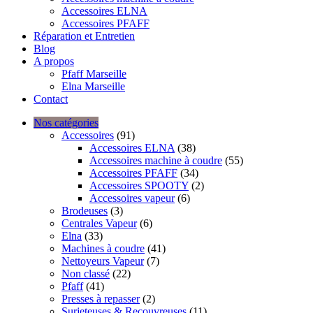
Accessoires ELNA
Accessoires PFAFF
Réparation et Entretien
Blog
A propos
Pfaff Marseille
Elna Marseille
Contact
Nos catégories
Accessoires
(91)
Accessoires ELNA
(38)
Accessoires machine à coudre
(55)
Accessoires PFAFF
(34)
Accessoires SPOOTY
(2)
Accessoires vapeur
(6)
Brodeuses
(3)
Centrales Vapeur
(6)
Elna
(33)
Machines à coudre
(41)
Nettoyeurs Vapeur
(7)
Non classé
(22)
Pfaff
(41)
Presses à repasser
(2)
Surjeteuses & Recouvreuses
(11)