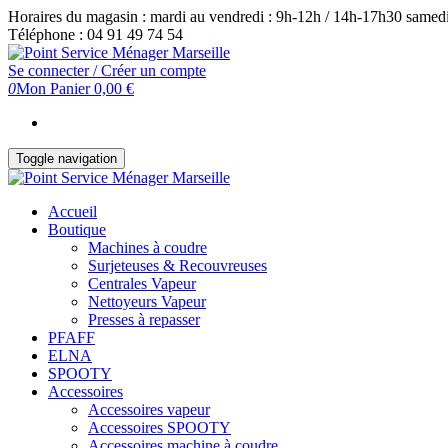
Skip
Horaires du magasin : mardi au vendredi : 9h-12h / 14h-17h30 samedi
to
Téléphone : 04 91 49 74 54
the
content
Se connecter / Créer un compte
0
Mon Panier
0,00 €
Toggle navigation
Accueil
Boutique
Machines à coudre
Surjeteuses & Recouvreuses
Centrales Vapeur
Nettoyeurs Vapeur
Presses à repasser
PFAFF
ELNA
SPOOTY
Accessoires
Accessoires vapeur
Accessoires SPOOTY
Accessoires machine à coudre