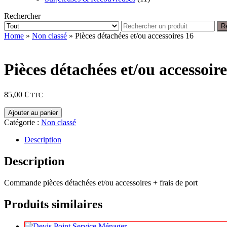
Rechercher
R
Home
»
Non classé
» Pièces détachées et/ou accessoires 16
Pièces détachées et/ou accessoire
85,00
€
TTC
quantité
Ajouter au panier
de
Catégorie :
Non classé
Pièces
détachées
Description
et/ou
accessoires
Description
16
Commande pièces détachées et/ou accessoires + frais de port
Produits similaires