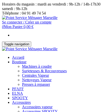
Skip
Horaires du magasin : mardi au vendredi : 9h-12h / 14h-17h30
to
samedi : 9h-12h
the
Téléphone : 04 91 49 74 54
content
Se connecter / Créer un compte
0
Mon Panier
0,00 €
Toggle navigation
Accueil
Boutique
Machines à coudre
Surjeteuses & Recouvreuses
Centrales Vapeur
Nettoyeurs Vapeur
Presses à repasser
PFAFF
ELNA
SPOOTY
Accessoires
Accessoires vapeur
Accessoires SPOOTY