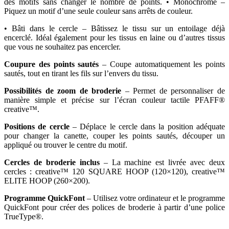
des motifs sans changer le nombre de points. • Monochrome –
Piquez un motif d’une seule couleur sans arrêts de couleur.
• Bâti dans le cercle – Bâtissez le tissu sur un entoilage déjà
encerclé. Idéal également pour les tissus en laine ou d’autres tissus
que vous ne souhaitez pas encercler.
Coupure des points sautés
– Coupe automatiquement les points
sautés, tout en tirant les fils sur l’envers du tissu.
Possibilités de zoom de broderie
– Permet de personnaliser de
manière simple et précise sur l’écran couleur tactile PFAFF®
creative™.
Positions de cercle
– Déplace le cercle dans la position adéquate
pour changer la canette, couper les points sautés, découper un
appliqué ou trouver le centre du motif.
Cercles de broderie inclus
– La machine est livrée avec deux
cercles : creative™ 120 SQUARE HOOP (120×120), creative™
ELITE HOOP (260×200).
Programme QuickFont
– Utilisez votre ordinateur et le programme
QuickFont pour créer des polices de broderie à partir d’une police
TrueType®.