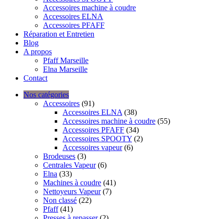
Accessoires machine à coudre
Accessoires ELNA
Accessoires PFAFF
Réparation et Entretien
Blog
A propos
Pfaff Marseille
Elna Marseille
Contact
Nos catégories
Accessoires
(91)
Accessoires ELNA
(38)
Accessoires machine à coudre
(55)
Accessoires PFAFF
(34)
Accessoires SPOOTY
(2)
Accessoires vapeur
(6)
Brodeuses
(3)
Centrales Vapeur
(6)
Elna
(33)
Machines à coudre
(41)
Nettoyeurs Vapeur
(7)
Non classé
(22)
Pfaff
(41)
Presses à repasser
(2)