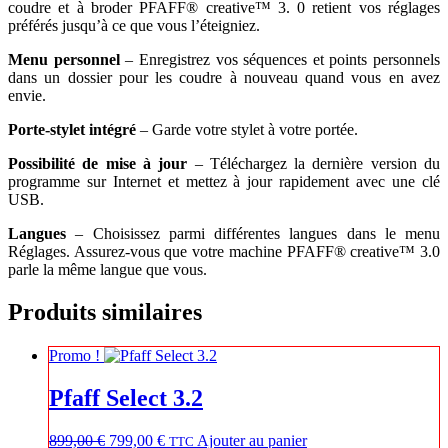
coudre et à broder PFAFF® creative™ 3. 0 retient vos réglages
préférés jusqu’à ce que vous l’éteigniez.
Menu personnel
– Enregistrez vos séquences et points personnels
dans un dossier pour les coudre à nouveau quand vous en avez
envie.
Porte-stylet intégré
– Garde votre stylet à votre portée.
Possibilité de mise à jour
– Téléchargez la dernière version du
programme sur Internet et mettez à jour rapidement avec une clé
USB.
Langues
– Choisissez parmi différentes langues dans le menu
Réglages. Assurez-vous que votre machine PFAFF® creative™ 3.0
parle la même langue que vous.
Produits similaires
Promo !
Pfaff Select 3.2
Le
Le
899,00
€
799,00
€
Ajouter au panier
TTC