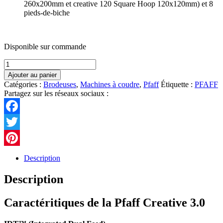
260x200mm et creative 120 Square Hoop 120x120mm) et 8
pieds-de-biche
Disponible sur commande
quantité
de
Ajouter au panier
Pfaff
Catégories :
Brodeuses
,
Machines à coudre
,
Pfaff
Étiquette :
PFAFF
Creative
Partagez sur les réseaux sociaux :
3.0
Facebook
Twitter
Pinterest
Description
Description
Caractéritiques de la Pfaff Creative 3.0