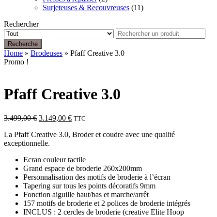
Surjeteuses & Recouvreuses
(11)
Rechercher
Recherche
Home
»
Brodeuses
» Pfaff Creative 3.0
Promo !
Pfaff Creative 3.0
Le
Le
3.499,00
€
3.149,00
€
TTC
prix
prix
La Pfaff Creative 3.0, Broder et coudre avec une qualité
initial
actuel
exceptionnelle.
était :
est :
3.499,00 €.
3.149,00 €.
Ecran couleur tactile
Grand espace de broderie 260x200mm
Personnalisation des motifs de broderie à l’écran
Tapering sur tous les points décoratifs 9mm
Fonction aiguille haut/bas et marche/arrêt
157 motifs de broderie et 2 polices de broderie intégrés
INCLUS : 2 cercles de broderie (creative Elite Hoop