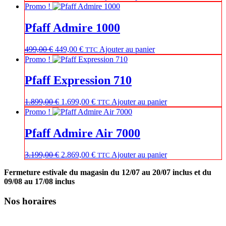
prix
prix
Promo !
initial
actuel
était :
est :
Pfaff Admire 1000
899,00 €.
799,00 €.
Le
Le
499,00
€
449,00
€
Ajouter au panier
TTC
prix
prix
Promo !
initial
actuel
était :
est :
Pfaff Expression 710
499,00 €.
449,00 €.
Le
Le
1.899,00
€
1.699,00
€
Ajouter au panier
TTC
prix
prix
Promo !
initial
actuel
était :
est :
Pfaff Admire Air 7000
1.899,00 €.
1.699,00 €.
Le
Le
3.199,00
€
2.869,00
€
Ajouter au panier
TTC
prix
prix
Fermeture estivale du magasin du 12/07 au 20/07 inclus et du
initial
actuel
09/08 au 17/08 inclus
était :
est :
3.199,00 €.
2.869,00 €.
Nos horaires