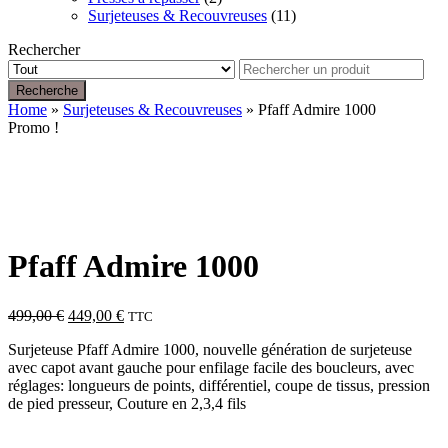
Surjeteuses & Recouvreuses
(11)
Rechercher
Recherche
Home
»
Surjeteuses & Recouvreuses
» Pfaff Admire 1000
Promo !
Pfaff Admire 1000
Le
Le
499,00
€
449,00
€
TTC
prix
prix
Surjeteuse Pfaff Admire 1000, nouvelle génération de surjeteuse
initial
actuel
avec capot avant gauche pour enfilage facile des boucleurs, avec
était :
est :
réglages: longueurs de points, différentiel, coupe de tissus, pression
499,00 €.
449,00 €.
de pied presseur, Couture en 2,3,4 fils