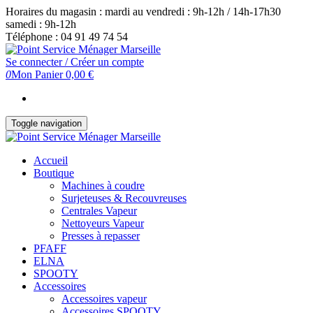
Skip
Horaires du magasin : mardi au vendredi : 9h-12h / 14h-17h30
to
samedi : 9h-12h
the
Téléphone : 04 91 49 74 54
content
Se connecter / Créer un compte
0
Mon Panier
0,00 €
Toggle navigation
Accueil
Boutique
Machines à coudre
Surjeteuses & Recouvreuses
Centrales Vapeur
Nettoyeurs Vapeur
Presses à repasser
PFAFF
ELNA
SPOOTY
Accessoires
Accessoires vapeur
Accessoires SPOOTY