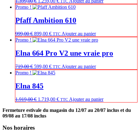
Le
Le
1.399,00
€
1.259,00
€
Ajouter au panier
TTC
prix
prix
Promo !
initial
actuel
était :
est :
Pfaff Ambition 610
1.399,00 €.
1.259,00 €.
Le
Le
999,00
€
899,00
€
Ajouter au panier
TTC
prix
prix
Promo !
initial
actuel
était :
est :
Elna 664 Pro V2 une vraie pro
999,00 €.
899,00 €.
Le
Le
719,00
€
599,00
€
Ajouter au panier
TTC
prix
prix
Promo !
initial
actuel
était :
est :
Elna 845
719,00 €.
599,00 €.
Le
Le
1.919,00
€
1.719,00
€
Ajouter au panier
TTC
prix
prix
Fermeture estivale du magasin du 12/07 au 20/07 inclus et du
initial
actuel
09/08 au 17/08 inclus
était :
est :
1.919,00 €.
1.719,00 €.
Nos horaires