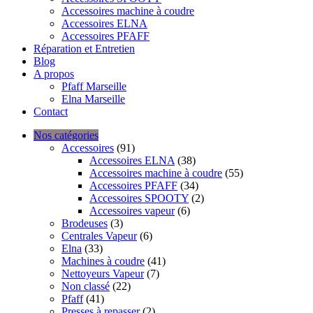
Accessoires machine à coudre
Accessoires ELNA
Accessoires PFAFF
Réparation et Entretien
Blog
A propos
Pfaff Marseille
Elna Marseille
Contact
Nos catégories
Accessoires
(91)
Accessoires ELNA
(38)
Accessoires machine à coudre
(55)
Accessoires PFAFF
(34)
Accessoires SPOOTY
(2)
Accessoires vapeur
(6)
Brodeuses
(3)
Centrales Vapeur
(6)
Elna
(33)
Machines à coudre
(41)
Nettoyeurs Vapeur
(7)
Non classé
(22)
Pfaff
(41)
Presses à repasser
(2)