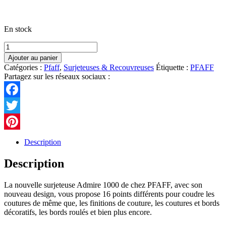
En stock
quantité
de
Ajouter au panier
Pfaff
Catégories :
Pfaff
,
Surjeteuses & Recouvreuses
Étiquette :
PFAFF
Admire
Partagez sur les réseaux sociaux :
1000
Facebook
Twitter
Pinterest
Description
Description
La nouvelle surjeteuse Admire 1000 de chez PFAFF, avec son
nouveau design, vous propose 16 points différents pour coudre les
coutures de même que, les finitions de couture, les coutures et bords
décoratifs, les bords roulés et bien plus encore.