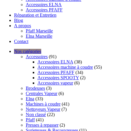
Accessoires ELNA
Accessoires PFAFF
Réparation et Entretien
Blog
A propos
Pfaff Marseille
Elna Marseille
Contact
Nos catégories
Accessoires
(91)
Accessoires ELNA
(38)
Accessoires machine à coudre
(55)
Accessoires PFAFF
(34)
Accessoires SPOOTY
(2)
Accessoires vapeur
(6)
Brodeuses
(3)
Centrales Vapeur
(6)
Elna
(33)
Machines à coudre
(41)
Nettoyeurs Vapeur
(7)
Non classé
(22)
Pfaff
(41)
Presses à repasser
(2)
Surjeteuses & Recouvreuses
(11)