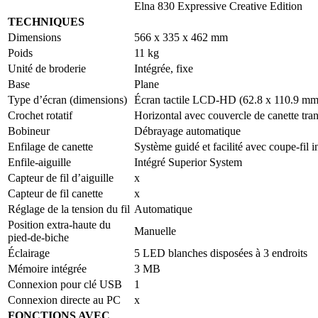
Elna 830 Expressive Creative Edition
TECHNIQUES
Dimensions
566 x 335 x 462 mm
Poids
11 kg
Unité de broderie
Intégrée, fixe
Base
Plane
Type d’écran (dimensions)
Écran tactile LCD-HD (62.8 x 110.9 mm
Crochet rotatif
Horizontal avec couvercle de canette tra
Bobineur
Débrayage automatique
Enfilage de canette
Système guidé et facilité avec coupe-fil i
Enfile-aiguille
Intégré Superior System
Capteur de fil d’aiguille
x
Capteur de fil canette
x
Réglage de la tension du fil
Automatique
Position extra-haute du
Manuelle
pied-de-biche
Éclairage
5 LED blanches disposées à 3 endroits
Mémoire intégrée
3 MB
Connexion pour clé USB
1
Connexion directe au PC
x
FONCTIONS AVEC