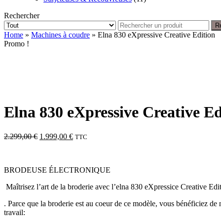
Rechercher
R
Home
»
Machines à coudre
» Elna 830 eXpressive Creative Edition
Promo !
Elna 830 eXpressive Creative Ed
Le
Le
2.299,00
€
1.999,00
€
TTC
prix
prix
initial
actuel
était :
est :
BRODEUSE ÉLECTRONIQUE
2.299,00 €.
1.999,00 €.
Maîtrisez l’art de la broderie avec l’elna 830 eXpressice Creative Edi
. Parce que la broderie est au coeur de ce modèle, vous bénéficiez de 
travail: