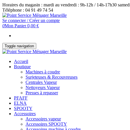
Skip
Horaires du magasin : mardi au vendredi : 9h-12h / 14h-17h30 samedi
to
Téléphone : 04 91 49 74 54
the
content
Se connecter / Créer un compte
0
Mon Panier
0,00 €
Toggle navigation
Accueil
Boutique
Machines à coudre
Surjeteuses & Recouvreuses
Centrales Vapeur
Nettoyeurs Vapeur
Presses à repasser
PFAFF
ELNA
SPOOTY
Accessoires
Accessoires vapeur
Accessoires SPOOTY
Accessoires machine à coudre