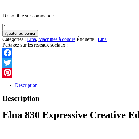
Disponible sur commande
quantité
de
Ajouter au panier
Elna
Catégories :
Elna
,
Machines à coudre
Étiquette :
Elna
830
Partagez sur les réseaux sociaux :
eXpressive
Creative
Edition
Facebook
Twitter
Pinterest
Description
Description
Elna 830 Expressive Creative Ed