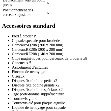
Déplacement vers un point
x
précis
Positionnement des
x
cerceaux ajustable
Accessoires standard
Pied à broder P
Capsule spéciale pour broderie
Cerceau:SQ20b (200 x 200 mm)
Cerceau:RE28b (200 x 280 mm)
Cerceau:RE20b (140 x 200 mm)
Clips magnétiques pour cerceaux de broderie x8
Canettes x 5
Assortiment d’aiguilles
Pinceau de nettoyage
Ciseaux
Disques fixe bobine petits x2
Disques fixe bobine grands x2
Disques fixe bobine spéciaux x2
Tige porte-bobine supplémentaire
Tournevis grand
Tournevis clé pour plaque aiguille
Liquide de nettoyage pour capsule