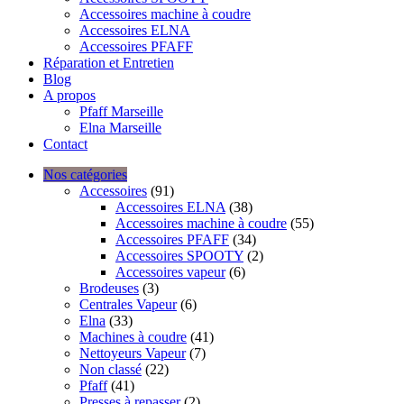
Accessoires machine à coudre
Accessoires ELNA
Accessoires PFAFF
Réparation et Entretien
Blog
A propos
Pfaff Marseille
Elna Marseille
Contact
Nos catégories
Accessoires
(91)
Accessoires ELNA
(38)
Accessoires machine à coudre
(55)
Accessoires PFAFF
(34)
Accessoires SPOOTY
(2)
Accessoires vapeur
(6)
Brodeuses
(3)
Centrales Vapeur
(6)
Elna
(33)
Machines à coudre
(41)
Nettoyeurs Vapeur
(7)
Non classé
(22)
Pfaff
(41)
Presses à repasser
(2)