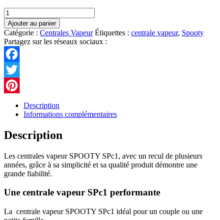
quantité
de
Ajouter au panier
Centrale
Catégorie :
Centrales Vapeur
Étiquettes :
centrale vapeur
,
Spooty
Vapeur
Partagez sur les réseaux sociaux :
SPOOTY
SPc1
Facebook
Twitter
Pinterest
Description
Informations complémentaires
Description
Les centrales vapeur SPOOTY SPc1, avec un recul de plusieurs
années, grâce à sa simplicité et sa qualité produit démontre une
grande fiabilité.
Une centrale vapeur SPc1 performante
La centrale vapeur SPOOTY SPc1 idéal pour un couple ou une