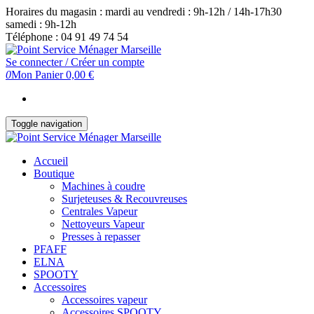
Skip
Horaires du magasin : mardi au vendredi : 9h-12h / 14h-17h30
to
samedi : 9h-12h
the
Téléphone : 04 91 49 74 54
content
Se connecter / Créer un compte
0
Mon Panier
0,00 €
Toggle navigation
Accueil
Boutique
Machines à coudre
Surjeteuses & Recouvreuses
Centrales Vapeur
Nettoyeurs Vapeur
Presses à repasser
PFAFF
ELNA
SPOOTY
Accessoires
Accessoires vapeur
Accessoires SPOOTY