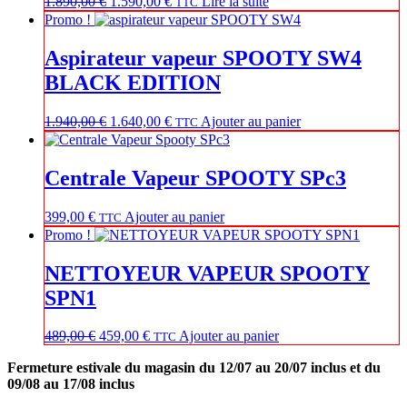
Le
Le
1.890,00
€
1.590,00
€
Lire la suite
TTC
prix
prix
Promo !
initial
actuel
était :
est :
Aspirateur vapeur SPOOTY SW4
1.890,00 €.
1.590,00 €.
BLACK EDITION
Le
Le
1.940,00
€
1.640,00
€
Ajouter au panier
TTC
prix
prix
initial
actuel
était :
est :
Centrale Vapeur SPOOTY SPc3
1.940,00 €.
1.640,00 €.
399,00
€
Ajouter au panier
TTC
Promo !
NETTOYEUR VAPEUR SPOOTY
SPN1
Le
Le
489,00
€
459,00
€
Ajouter au panier
TTC
prix
prix
Fermeture estivale du magasin du 12/07 au 20/07 inclus et du
initial
actuel
09/08 au 17/08 inclus
était :
est :
489,00 €.
459,00 €.