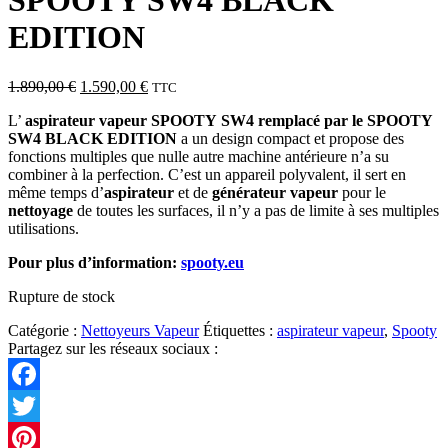
SPOOTY SW4 BLACK
EDITION
Le
Le
1.890,00
€
1.590,00
€
TTC
prix
prix
L’
aspirateur vapeur SPOOTY
SW4 remplacé par le SPOOTY
initial
actuel
SW4 BLACK EDITION
a un design compact et propose des
était :
est :
fonctions multiples que nulle autre machine antérieure n’a su
1.890,00 €.
1.590,00 €.
combiner à la perfection. C’est un appareil polyvalent, il sert en
même temps d’
aspirateur
et de
générateur vapeur
pour le
nettoyage
de toutes les surfaces, il n’y a pas de limite à ses multiples
utilisations.
Pour plus d’information:
spooty.eu
Rupture de stock
Catégorie :
Nettoyeurs Vapeur
Étiquettes :
aspirateur vapeur
,
Spooty
Partagez sur les réseaux sociaux :
Facebook
Twitter