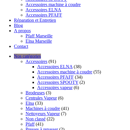
Accessoires machine à coudre
Accessoires ELNA
Accessoires PFAFF
Réparation et Entretien
Blog
A propos
Pfaff Marseille
Elna Marseille
Contact
Nos catégories
Accessoires
(91)
Accessoires ELNA
(38)
Accessoires machine à coudre
(55)
Accessoires PFAFF
(34)
Accessoires SPOOTY
(2)
Accessoires vapeur
(6)
Brodeuses
(3)
Centrales Vapeur
(6)
Elna
(33)
Machines à coudre
(41)
Nettoyeurs Vapeur
(7)
Non classé
(22)
Pfaff
(41)
Presses à repasser
(2)