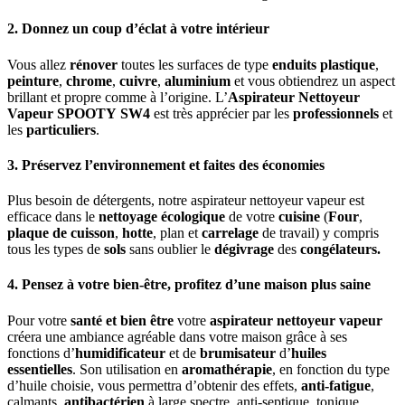
2. Donnez un coup d’éclat à votre intérieur
Vous allez
rénover
toutes les surfaces de type
enduits plastique
,
peinture
,
chrome
,
cuivre
,
aluminium
et vous obtiendrez un aspect
brillant et propre comme à l’origine. L’
Aspirateur Nettoyeur
Vapeur
SPOOTY
SW4
est très apprécier par les
professionnels
et
les
particuliers
.
3. Préservez l’environnement et faites des économies
Plus besoin de détergents, notre aspirateur nettoyeur vapeur est
efficace dans le
nettoyage
écologique
de votre
cuisine
(
Four
,
plaque de cuisson
,
hotte
, plan et
carrelage
de travail) y compris
tous les types de
sols
sans oublier le
dégivrage
des
congélateurs.
4. Pensez à votre bien-être, profitez d’une maison plus saine
Pour votre
santé et bien être
votre
aspirateur nettoyeur vapeur
créera une ambiance agréable dans votre maison grâce à ses
fonctions d’
humidificateur
et de
brumisateur
d’
huiles
essentielles
. Son utilisation en
aromathérapie
, en fonction du type
d’huile choisie, vous permettra d’obtenir des effets,
anti-fatigue
,
calmants,
antibactérien
à large spectre, anti-septique, tonique …