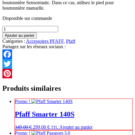
boutonnière Sensormatic. Dans ce cas, utilisez le pied pour
boutonnière manuelle.
Disponible sur commande
quantité
de
Ajouter au panier
820672096
Catégories :
Accessoires PFAFF
,
Pfaff
Pied
Partagez sur les réseaux sociaux :
pour
boutonniere
Facebook
Twitter
Pinterest
Produits similaires
Promo !
Pfaff Smarter 140S
Le
Le
349,00
€
299,00
€
Ajouter au panier
TTC
prix
prix
Promo !