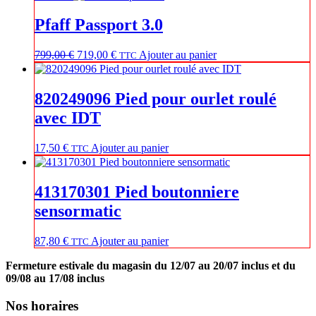
initial
actuel
était :
est :
Pfaff Passport 3.0
349,00 €.
299,00 €.
Le
Le
799,00
€
719,00
€
Ajouter au panier
TTC
prix
prix
initial
actuel
était :
est :
820249096 Pied pour ourlet roulé
799,00 €.
719,00 €.
avec IDT
17,50
€
Ajouter au panier
TTC
413170301 Pied boutonniere
sensormatic
87,80
€
Ajouter au panier
TTC
Fermeture estivale du magasin du 12/07 au 20/07 inclus et du
09/08 au 17/08 inclus
Nos horaires