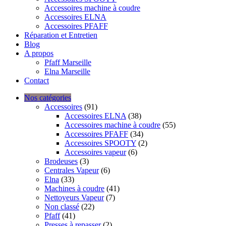
Accessoires machine à coudre
Accessoires ELNA
Accessoires PFAFF
Réparation et Entretien
Blog
A propos
Pfaff Marseille
Elna Marseille
Contact
Nos catégories
Accessoires
(91)
Accessoires ELNA
(38)
Accessoires machine à coudre
(55)
Accessoires PFAFF
(34)
Accessoires SPOOTY
(2)
Accessoires vapeur
(6)
Brodeuses
(3)
Centrales Vapeur
(6)
Elna
(33)
Machines à coudre
(41)
Nettoyeurs Vapeur
(7)
Non classé
(22)
Pfaff
(41)
Presses à repasser
(2)