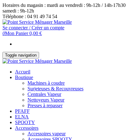
Skip
Horaires du magasin : mardi au vendredi : 9h-12h / 14h-17h30
to
samedi : 9h-12h
the
Téléphone : 04 91 49 74 54
content
Se connecter / Créer un compte
0
Mon Panier
0,00 €
Toggle navigation
Accueil
Boutique
Machines à coudre
Surjeteuses & Recouvreuses
Centrales Vapeur
Nettoyeurs Vapeur
Presses à repasser
PFAFF
ELNA
SPOOTY
Accessoires
Accessoires vapeur
Accessoires SPOOTY