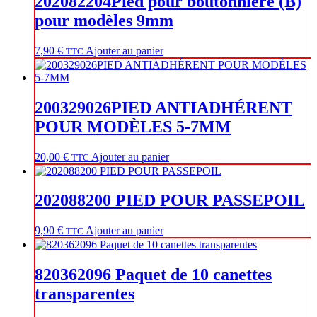
202082204Pied pour boutonnière (B)
pour modèles 9mm
7,90
€
Ajouter au panier
TTC
200329026PIED ANTIADHÉRENT
POUR MODÈLES 5-7MM
20,00
€
Ajouter au panier
TTC
202088200 PIED POUR PASSEPOIL
9,90
€
Ajouter au panier
TTC
820362096 Paquet de 10 canettes
transparentes