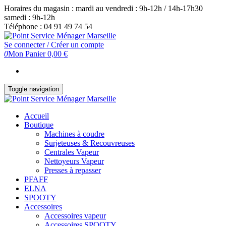
Skip
Horaires du magasin : mardi au vendredi : 9h-12h / 14h-17h30
to
samedi : 9h-12h
the
Téléphone : 04 91 49 74 54
content
Se connecter / Créer un compte
0
Mon Panier
0,00 €
Toggle navigation
Accueil
Boutique
Machines à coudre
Surjeteuses & Recouvreuses
Centrales Vapeur
Nettoyeurs Vapeur
Presses à repasser
PFAFF
ELNA
SPOOTY
Accessoires
Accessoires vapeur
Accessoires SPOOTY