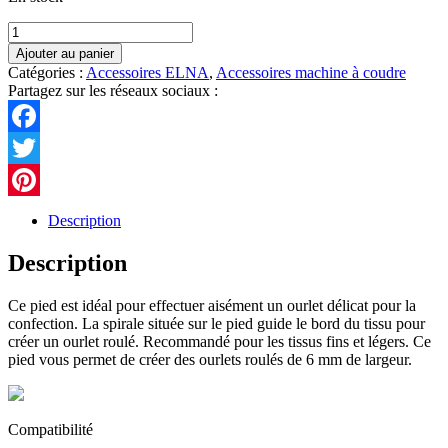
quantité
de
Ajouter au panier
202080202
Catégories :
Accessoires ELNA
,
Accessoires machine à coudre
PIED
Partagez sur les réseaux sociaux :
POUR
OURLET
ROULÉ
Facebook
6MM
DE
Twitter
LARGEUR
(D1)
Pinterest
Description
Description
Ce pied est idéal pour effectuer aisément un ourlet délicat pour la
confection. La spirale située sur le pied guide le bord du tissu pour
créer un ourlet roulé. Recommandé pour les tissus fins et légers. Ce
pied vous permet de créer des ourlets roulés de 6 mm de largeur.
Compatibilité