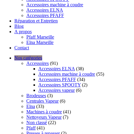
Accessoires machine à coudre
Accessoires ELNA
Accessoires PFAFF
Réparation et Entretien
Blog
A propos
Pfaff Marseille
Elna Marseille
Contact
Nos catégories
Accessoires
(91)
Accessoires ELNA
(38)
Accessoires machine à coudre
(55)
Accessoires PFAFF
(34)
Accessoires SPOOTY
(2)
Accessoires vapeur
(6)
Brodeuses
(3)
Centrales Vapeur
(6)
Elna
(33)
Machines à coudre
(41)
Nettoyeurs Vapeur
(7)
Non classé
(22)
Pfaff
(41)
Presses à repasser
(2)