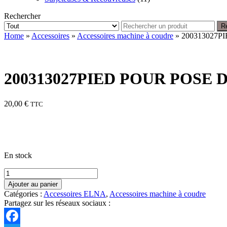
Rechercher
R
Home
»
Accessoires
»
Accessoires machine à coudre
» 200313027
200313027PIED POUR POSE 
20,00
€
TTC
En stock
quantité
de
Ajouter au panier
200313027PIED
Catégories :
Accessoires ELNA
,
Accessoires machine à coudre
POUR
Partagez sur les réseaux sociaux :
POSE
DE
BIAIS