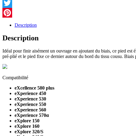
Facebook
POUR
MODÈLES
Twitter
5-
7MM
Pinterest
Description
Description
Idéal pour finir aisément un ouvrage en ajoutant du biais, ce pied est é
pré-plié et le pied fixe ce dernier autour du bord du tissu cousu. Biais
Compatibilité
eXcellence 580 plus
eXperience 450
eXperience 530
eXperience 550
eXperience 560
eXperience 570α
eXplore 150
eXplore 160
eXplore 320/S