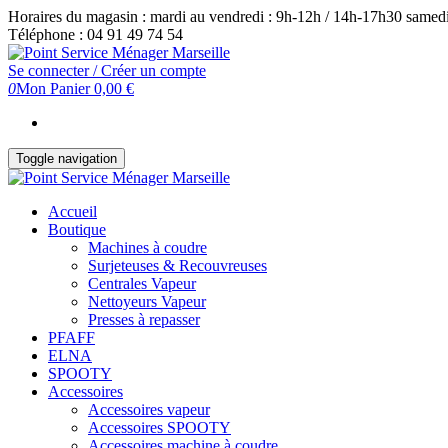
Skip
Horaires du magasin : mardi au vendredi : 9h-12h / 14h-17h30 samedi
to
Téléphone : 04 91 49 74 54
the
content
Se connecter / Créer un compte
0
Mon Panier
0,00 €
Toggle navigation
Accueil
Boutique
Machines à coudre
Surjeteuses & Recouvreuses
Centrales Vapeur
Nettoyeurs Vapeur
Presses à repasser
PFAFF
ELNA
SPOOTY
Accessoires
Accessoires vapeur
Accessoires SPOOTY
Accessoires machine à coudre