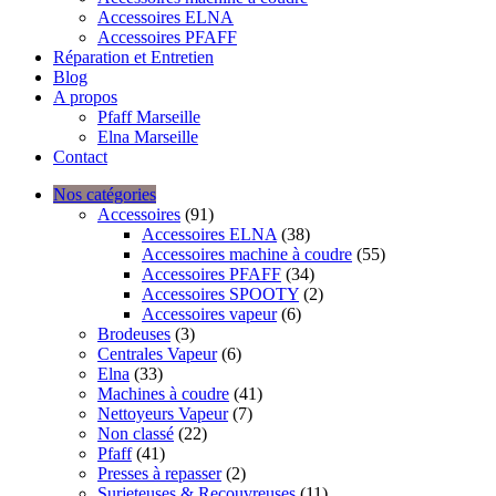
Accessoires ELNA
Accessoires PFAFF
Réparation et Entretien
Blog
A propos
Pfaff Marseille
Elna Marseille
Contact
Nos catégories
Accessoires
(91)
Accessoires ELNA
(38)
Accessoires machine à coudre
(55)
Accessoires PFAFF
(34)
Accessoires SPOOTY
(2)
Accessoires vapeur
(6)
Brodeuses
(3)
Centrales Vapeur
(6)
Elna
(33)
Machines à coudre
(41)
Nettoyeurs Vapeur
(7)
Non classé
(22)
Pfaff
(41)
Presses à repasser
(2)
Surjeteuses & Recouvreuses
(11)